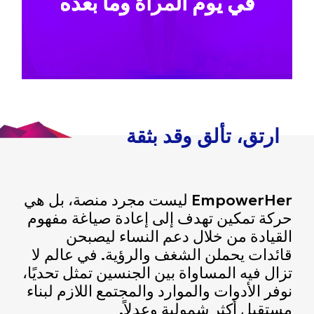
في يوم المرأة وما بعده
ارتق، تألق وقد بثقة
EmpowerHer ليست مجرد منصة، بل هي
حركة تمكين تهدف إلى إعادة صياغة مفهوم
القيادة من خلال دعم النساء ليصبحن
قائدات يحملن الشغف والرؤية. في عالم لا
تزال فيه المساواة بين الجنسين تمثل تحديًا،
نوفر الأدوات والموارد والمجتمع اللازم لبناء
مستقبل أكثر شمولية وعدلاً.