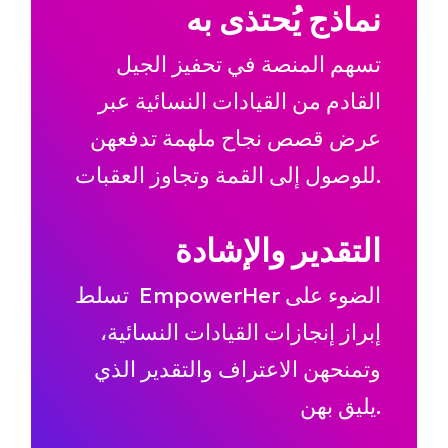
نماذج يُحتذى به
تسهم المنصة في تحفيز الجيل
القادم من القيادات النسائية عبر
عرض قصص نجاح ملهمة تدفعهن
للوصول إلى القمة وتجاوز العقبات.
التقدير والإشادة
تسلط EmpowerHer الضوء على
إبراز إنجازات القيادات النسائية،
وتمنحهن الاعتراف والتقدير الذي
يليق بهن.