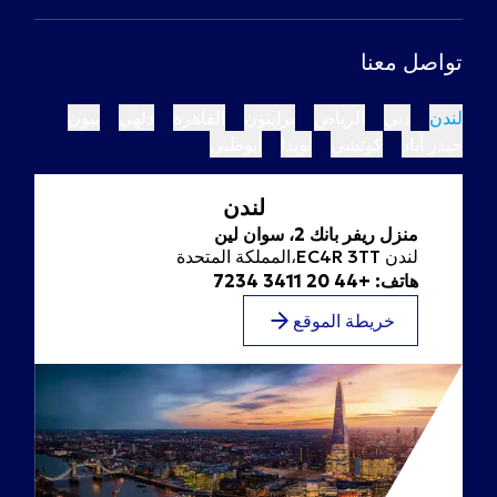
تواصل معنا
لندن
دبي
الرياض
برايتون
القاهرة
دلهي
بيون
حيدر أباد
كوتشي
نويدا
أبوظبي
لندن
منزل ريفر بانك 2، سوان لين
لندن EC4R 3TT،المملكة المتحدة
هاتف: +44 20 3411 7234
خريطة الموقع