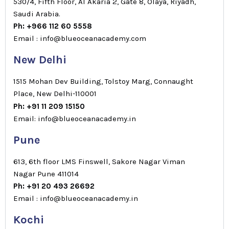
530/4, Fifth Floor, Al Akaria 2, Gate 8, Olaya, Riyadh,
Saudi Arabia.
Ph: +966 112 60 5558
Email : info@blueoceanacademy.com
New Delhi
1515 Mohan Dev Building, Tolstoy Marg, Connaught
Place, New Delhi-110001
Ph: +91 11 209 15150
Email: info@blueoceanacademy.in
Pune
613, 6th floor LMS Finswell, Sakore Nagar Viman
Nagar Pune 411014
Ph: +91 20 493 26692
Email : info@blueoceanacademy.in
Kochi